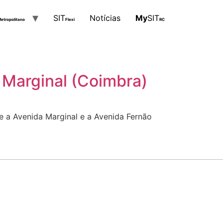
SIT
Notícias
My
SIT
etropolitano
Flexi
RC
Marginal (Coimbra)
re a Avenida Marginal e a Avenida Fernão