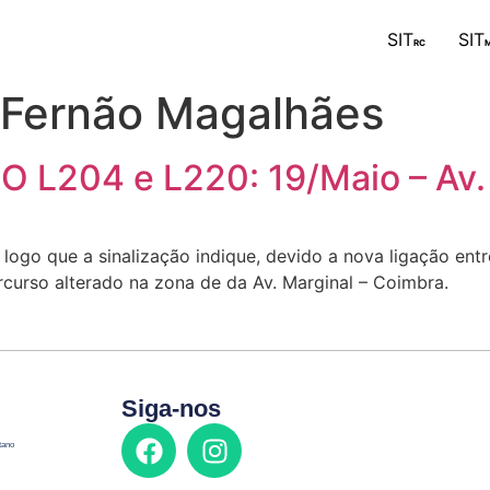
SIT
SIT
RC
M
 Fernão Magalhães
204 e L220: 19/Maio – Av. 
, logo que a sinalização indique, devido a nova ligação ent
rcurso alterado na zona de da Av. Marginal – Coimbra.
Siga-nos
tano