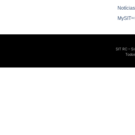
Notícias
My
SIT
RC
SIT RC – S
Todos