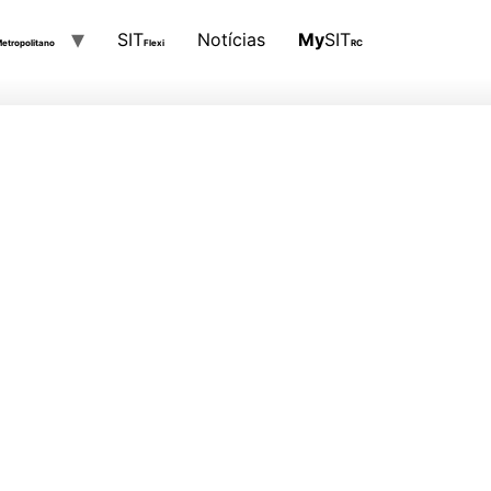
SIT
Notícias
My
SIT
etropolitano
Flexi
RC