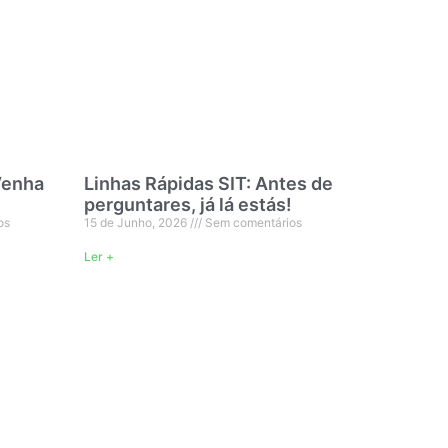
Venha
Linhas Rápidas SIT: Antes de
perguntares, já lá estás!
os
15 de Junho, 2026
Sem comentários
Ler +