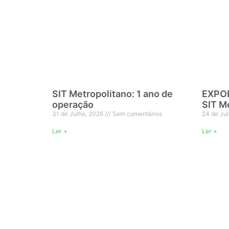
SIT Metropolitano: 1 ano de
EXPOF
operação
SIT M
31 de Julho, 2026
Sem comentários
24 de Ju
Ler +
Ler +