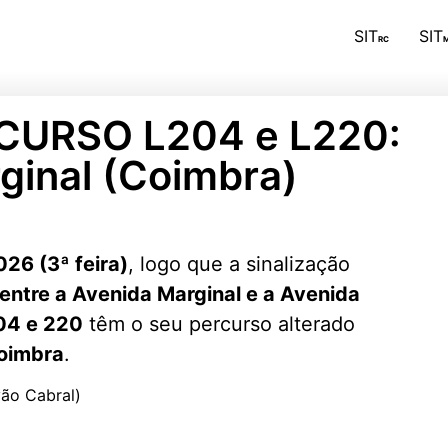
SIT
SIT
RC
M
URSO L204 e L220:
rginal (Coimbra)
26 (3ª feira)
, logo que a sinalização
entre a Avenida Marginal e a Avenida
04 e 220
têm o seu percurso alterado
Coimbra
.
ão Cabral)