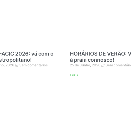
ACIC 2026: vá com o
HORÁRIOS DE VERÃO: 
etropolitano!
à praia connosco!
lho, 2026
Sem comentários
25 de Junho, 2026
Sem comentári
Ler +