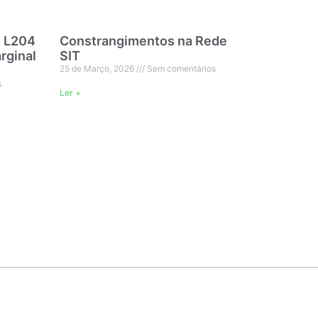
 L204
Constrangimentos na Rede
rginal
SIT
25 de Março, 2026
Sem comentários
s
Ler +