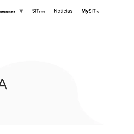
SIT
Notícias
My
SIT
etropolitano
Flexi
RC
A