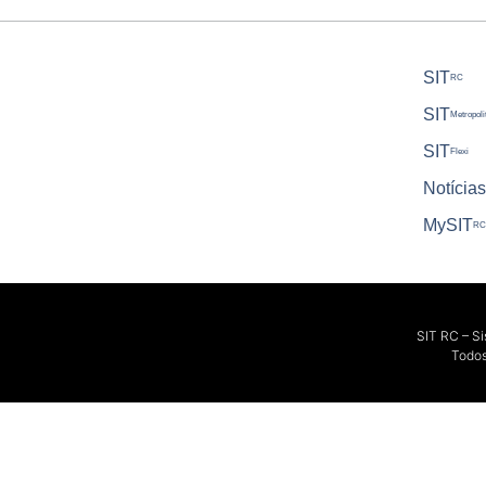
SIT
RC
SIT
Metropoli
SIT
Flexi
Notícias
My
SIT
RC
SIT RC – S
Todos